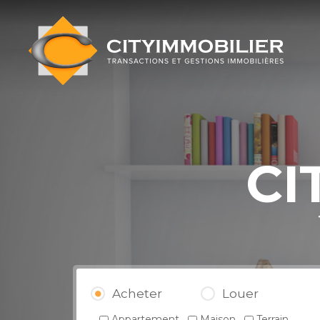
CITY
IMMOBILIER
CI
Acheter
Louer
Appartement
Maison
Terrain