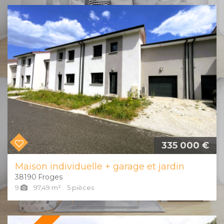
335 000 €
Maison individuelle + garage et jardin
38190
Froges
9
97,49
m²
5
pièces