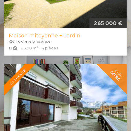
265 000 €
Maison mitoyenne + Jardin
38113
Veurey-Voroize
13
86,00
m²
4
pièces
Exclusivité
SOUS
OFFRE