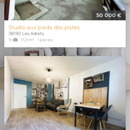
50 000 €
Studio aux pieds des pistes
38190
Les Adrets
10
17,21
m²
1
pièces