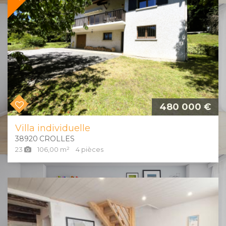
480 000 €
Villa individuelle
38920
CROLLES
23
106,00
m²
4
pièces