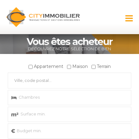
Aller au
contenu
CITY
principal
IMMOBILIER
Vous êtes acheteur
DÉCOUVREZ NOTRE SÉLECTION DE BIEN
Appartement
Maison
Terrain