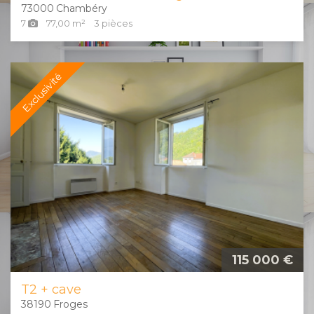
73000
Chambéry
7
77,00
m²
3
pièces
Exclusivité
115 000 €
T2 + cave
38190
Froges