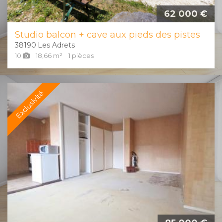
62 000 €
Studio balcon + cave aux pieds des pistes
38190
Les Adrets
10
18,66
m²
1
pièces
Exclusivité