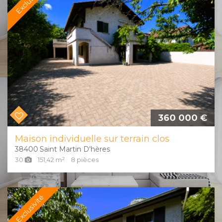
360 000 €
Maison individuelle sur terrain clos
38400
Saint Martin D'hères
30
151,42
m²
8
pièces
Exclusivité