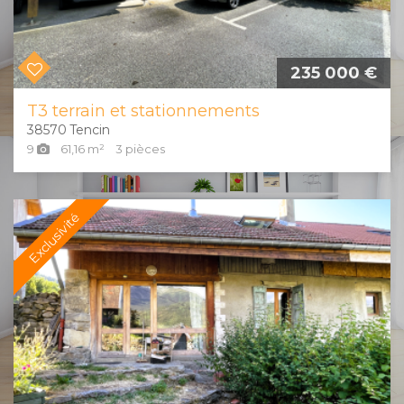
235 000 €
T3 terrain et stationnements
38570
Tencin
9
61,16
m²
3
pièces
Exclusivité