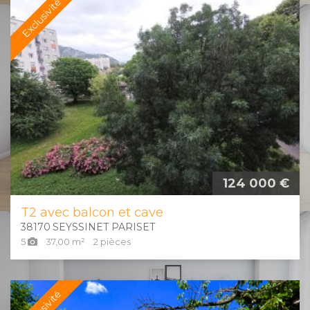
Exclusivité
124 000 €
T2 avec balcon et cave
38170
SEYSSINET PARISET
5
37,00
m²
2
pièces
Exclusivité