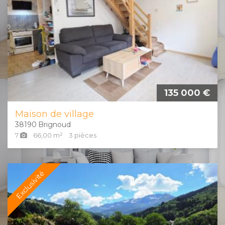
135 000 €
Maison de village
38190
Brignoud
7
66,00
m²
3
pièces
Exclusivité