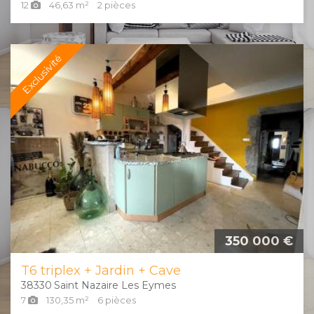
12
46,63
m²
2
pièces
Exclusivité
350 000 €
T6 triplex + Jardin + Cave
38330
Saint Nazaire Les Eymes
7
130,35
m²
6
pièces