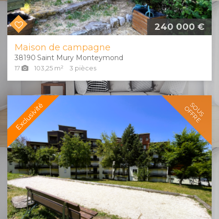
240 000 €
Maison de campagne
38190
Saint Mury Monteymond
17
103,25
m²
3
pièces
Exclusivité
SOUS
OFFRE