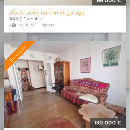
85 000 €
Studio avec balcon et garage
38000
Grenoble
5
32,00
m²
1
pièces
Exclusivité
130 000 €