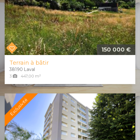
150 000 €
Terrain à bâtir
38190
Laval
3
447,00
m²
Exclusivité