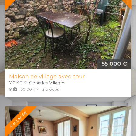
55 000 €
Maison de village avec cour
73240
St Genis les Villages
8
50,00
m²
3
pièces
Exclusivité