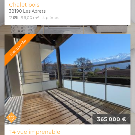
Chalet bois
38190
Les Adrets
12
96,00
m²
4
pièces
Exclusivité
365 000 €
T4 vue imprenable