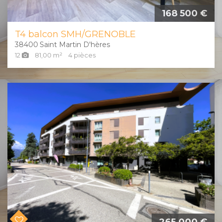
168 500 €
T4 balcon SMH/GRENOBLE
38400
Saint Martin D'hères
12
81,00
m²
4
pièces