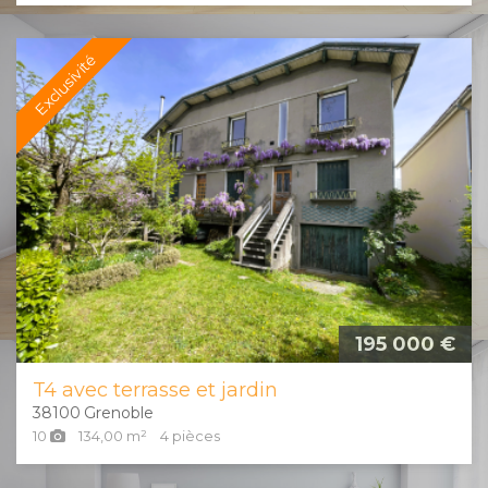
Exclusivité
195 000 €
T4 avec terrasse et jardin
38100
Grenoble
10
134,00
m²
4
pièces