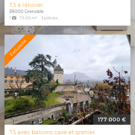
T3 à rénover
38000
Grenoble
7
73,00
m²
3
pièces
Exclusivité
177 000 €
T3 avec balcons cave et grenier