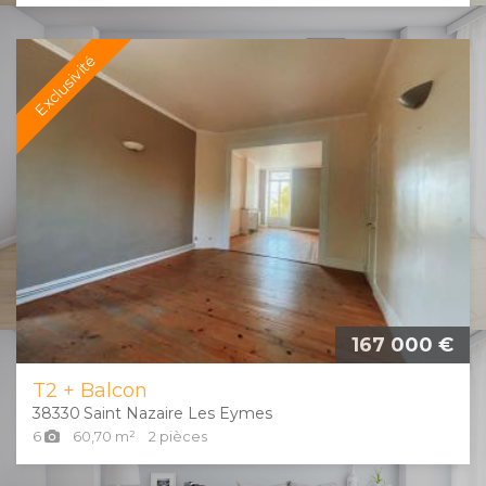
Exclusivité
167 000 €
T2 + Balcon
38330
Saint Nazaire Les Eymes
6
60,70
m²
2
pièces