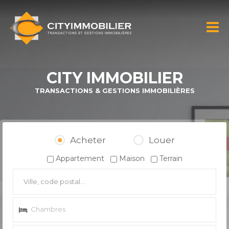
Aller au
contenu
CITY
principal
IMMOBILIER
CITY IMMOBILIER
TRANSACTIONS & GESTIONS IMMOBILIÈRES
Acheter
Louer
Appartement
Maison
Terrain