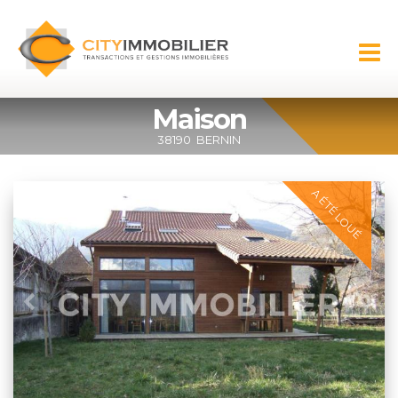
Aller au
contenu
CITY
principal
IMMOBILIER
Maison
38190
BERNIN
A ÉTÉ LOUÉ