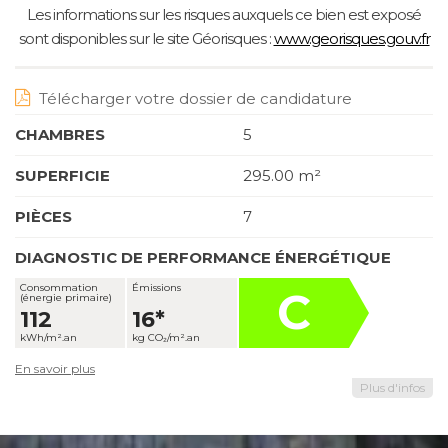
Les informations sur les risques auxquels ce bien est exposé
sont disponibles sur le site Géorisques :
www.georisques.gouv.fr
Télécharger votre dossier de candidature
CHAMBRES
5
SUPERFICIE
295.00 m²
PIÈCES
7
DIAGNOSTIC DE PERFORMANCE ÉNERGÉTIQUE
Consommation
Émissions
C
(énergie primaire)
112
16*
kWh/m².an
kg CO₂/m².an
En savoir plus
Plus d'infos