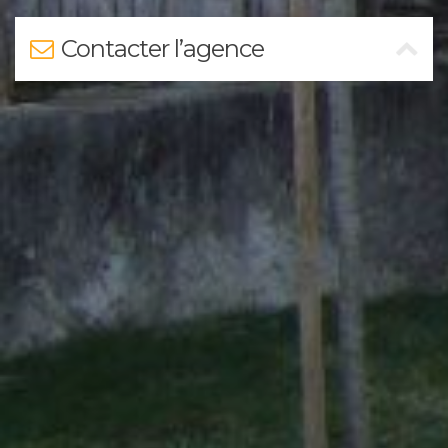
Contacter l’agence
Nom
*
Prénom
*
Téléphone
E-mail
*
Message
*