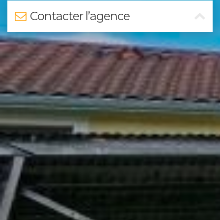
Contacter l’agence
Nom
*
Prénom
*
Téléphone
E-mail
*
Message
*