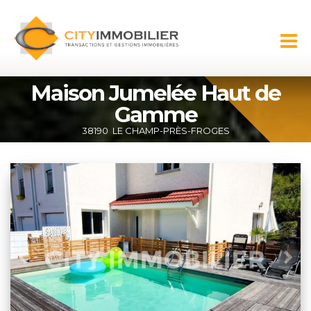
Aller au
contenu
CITY
principal
IMMOBILIER
Maison Jumelée Haut de
Gamme
38190
LE CHAMP-PRÈS-FROGES