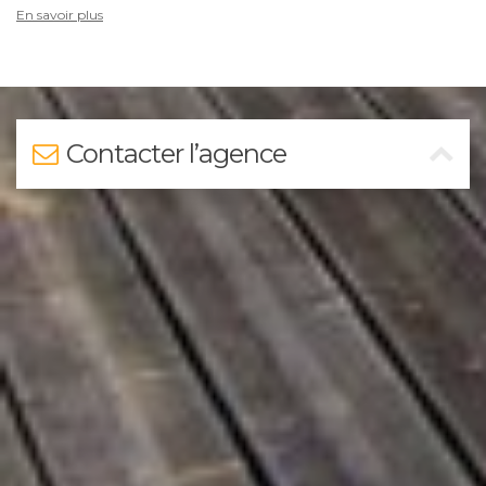
En savoir plus
Contacter l’agence
Nom
*
Prénom
*
Téléphone
E-mail
*
Message
*