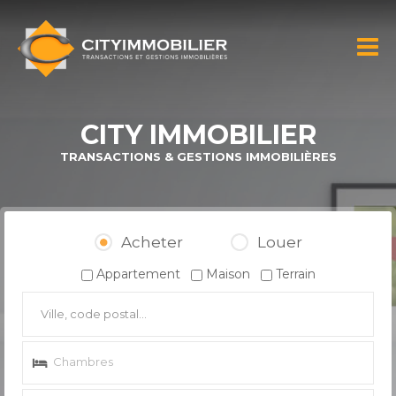
Aller au
contenu
CITY
principal
IMMOBILIER
CITY IMMOBILIER
TRANSACTIONS & GESTIONS IMMOBILIÈRES
Acheter
Louer
Appartement
Maison
Terrain